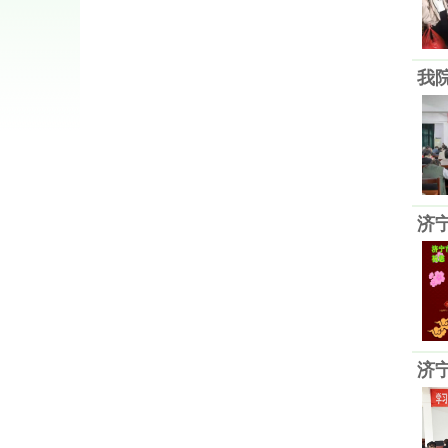
我
济
济