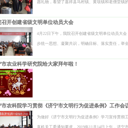
服务。当大棚承包者听说市农科院的专家会经常来
愿礼物，看望了嘉祥县马村镇、黄垓镇和老僧堂镇的
表示“有了大专家的支持，我们以后种植黄瓜心里更有
午八点，院党委书记任艳云和副书记张连秋分别带
村村委大院里，市农科院倾情“三农”志愿服务队向
院召开创建省级文明单位动员大会
工作人员的带领下将礼物一一送达。这6户人家有独
麦、甘薯等多种作物高产高效栽培新技术、病虫害
子、长期患病的妇女等，生活十分困难。农科院领
4月22日下午，我院召开创建省级文明单位动员大
谈。 下一步，市农科院新时代文明实践倾情“三农”
交流，询问他们的生活状况，鼓励他们增强战胜贫
步统一思想、凝聚共识，明确目标、落实责任，举
展各种类型的科普及技术指导帮扶活动，真正把高
们认真学习。 此次活动是市农科院职工积极响应市
以奋发进取的精神、饱满的热情、科学的态度、务
农民群众，进一步发挥倾情“三农”志愿者服务队的
妇女儿童微心愿进行的，充分体现了农科人的爱心
宁市农业科学研究院给大家拜年啦！
单位的创建中。我院全体干部职工参加动员会。 会
出更大贡献。 办公室机关党建处 供稿
农科院将充分发挥科普志愿者的作用，踊跃参与社会
述了创建省级文明单位的重要意义，分析了当前工
标，提出了创建要求。全院要依据测评标准，围绕
标对表，既要分工负责、各司其职，又要全员参与
领导，强化督查考核，明确职责，确保创建工作落
宁市农科院学习贯彻《济宁市文明行为促进条例》工作会
调，全院干部职工要牢固树立底线思维，严格遵守
为做好《济宁市文明行为促进条例》学习宣传贯彻
束个人行为，以积极向上的精神状态展示我院职工的
直机关工委通知要求，2019年11月14日上午，济