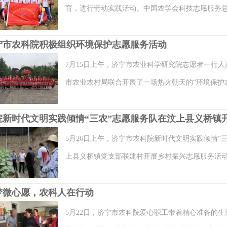
部门关注女职工的身体健康和工作生活情况，不断
育，进行劳动实践活动。中国农学会科技志愿服务
感。12位女职工通过诵读的方式分享了各自的典藏
队队员热情接待并全程服务。 本次活动主要由参观
诗歌等体裁，涉及治愈、回忆、和解、感悟、赞美
宁市农科院积极组织环境保护志愿服务活动
生、摘毛豆组成。志愿队员向参观者讲解了玉米、
所有人的共鸣。之后大家畅谈了“阅读”对家庭、工
摘方法。之后，同学们不顾天气的炎热迫不及待地
7月15日上午，济宁市农业科学研究院志愿者一行
刻影响，并推荐了《明朝那些事》《曾国藩》《丰子
学之间互帮互助，田间充满欢声笑语。“新学期一开
市农业农村局联合开展了一场热火朝天的“环境保护志
次阅读活动既是一次心灵的对话，又是一种思想的
大课堂，进行一次劳动教育，是一件很有意义的事情
们有的手持大扫帚，清扫地上的积水，方便市民走
和生活的交流，展示了新时代女职工勇担当、敢作
苑校区王老师表示，“我们组织学生来到田间地头参
垃圾捡拾工具，拾起散落在地上的饮料瓶、塑料袋
农科文化建设，营造“爱读书、读好书”的氛围有着
与动手实践完美结合，希望孩子们对课本上‘粒粒皆辛
助环卫人员挪动吹落的树枝。大家走遍公园的各个
5月26日上午，济宁市农科院新时代文明实践倾情“
感受到阅读的力量和女性成长的无限可能。 【妇委
次活动也是我院积极参与济宁市9月11日至17日在
的态度受到市民的赞誉。 此次活动是响应济宁市创
上县义桥镇党支部联建村开展乡村振兴志愿服务活
年再出发，迈向高水平科技自立自强”为主题的“202
积极参加，以实际行动为全市文明城市建设以及我
技术指导。 院党委副书记、院长闫璐同志带领部分
部分。为更好的彰显“山东省科普教育基地”、“济宁
自己的一份力量。 组织人事处 院妇委会 供稿
梦微心愿，农科人在行动
农民专业合作社大棚里，就大棚蔬菜种植进行实地
实践作用，济宁农科院将继续与市中小学校保持联
流，针对种植户提出的黄瓜种植及病虫害防治方面
5月22日，济宁市农科院爱心职工带着精心准备的
求，推出形式多样的科普实践活动。 科研处 供稿