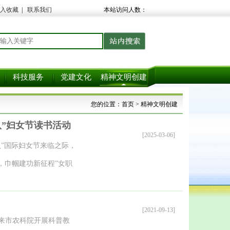
入收藏
|
联系我们
本站访问人数：
科技服务
党建文化
精神文明创建
您的位置：
首页
> 精神文明创建
八”妇女节读书活动
[2025-03-06]
八”国际妇女节来临之际，
，巾帼建功新征程”女职
系女职工以书为友，交流
动给予了高度的肯定和支
[2021-09-13]
照顾好家庭，并叮嘱相关
人来市农科院开展科普教