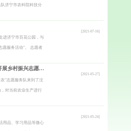
增强大家的获得感和幸福
总队济宁市农科院科技分
内容，涵盖绘本、散文、
试验基地、掰玉米、收花
、饮食文化等层面，引起
花生、大豆有关知识及采
[2021-07-16]
作、生活的重要意义及深
走进试验田进行采摘，同
人走进济宁市百花公园，与
恺漫画集》等书籍。 此
始，带着学生们走进农业
愿服务活动”。 志愿者
碰撞。院女职工通过思想
。”济宁学院附属小学科
路和锻炼身体；有的拿着
为的巾帼风采，对于促进
与劳动实践，将科普参观
我院新时代文明实践倾情“三农”志愿服务队在汶上县义桥镇开展乡村振兴志愿服务活动
、纸片、烟头等；有的帮
[2021-05-27]
积极的推动作用，让大家
苦’有切身的体会。” 这
角落，不怕脏和累，认真
三农”志愿服务队来到了汶
会、工会 供稿】
全市范围集中开展的以“百
城办的号召，我院志愿者
动，对当前农业生产进行
1年全国科普日”活动的一
院创建省级文明单位贡献
党员走进义桥镇马西种植
市科普教育基地”的科普
查看，与种植户面对面交
[2021-05-24]
系，根据青少年的发展需
的疑难问题进行现场解答
生活用品、学习用品等微心