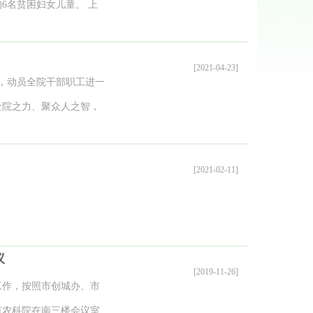
进行技术咨询指导，纷纷
6名贫困妇女儿童。 上
底了。” 在义桥镇冯庄
队前往三个乡镇，在乡镇
闻讯而来的群众发放了小
居老人、失去父母的孩
[2021-04-23]
防治资料，并进行了座
导和爱心职工同他们亲切
会，动员全院干部职工进一
志愿服务队将常态化地开
困生活的信心，鼓励孩子
全院之力、聚众人之智，
新农业技术知识带给广大
妇联近期发起的圆梦贫困
实的作风投入到省级文明
作用，为全市乡村振兴做
奉献和社会担当。今后市
上，院党委书记任艳云阐
[2021-02-11]
公益活动。 妇委会 供稿
作形势，明确了任务目
工作内容、标准和要求对
、形成合力，要加强组织
到实处、取得成效。她强
议
[2019-11-26]
各项纪律和规章制度，约
工作，按照市创城办、市
良好形象。 会议最后，
宁市农科院在南三楼会议室