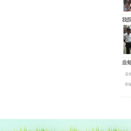
我院
韭
韭
和
虫
一
3
阳