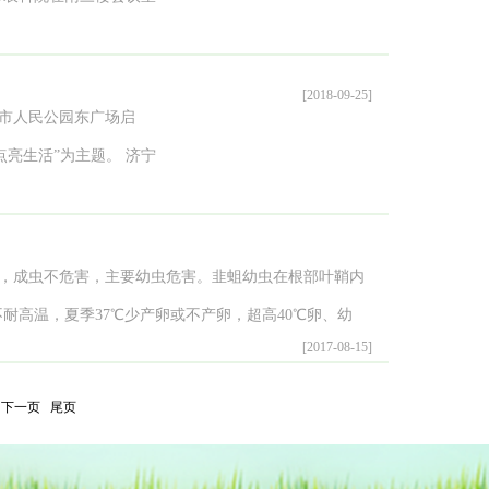
面部署，对安全生产工
议，对农科院干部职工进
院结合实际，统筹安排，
好效果。 在专题学习
[2018-09-25]
，确保实现创建省级文明
同学习了《济宁市文明行
动在市人民公园东广场启
市农科院党委书记就如何
点亮生活”为主题。 济宁
要认真学习《条例》，熟
和工作实际，发挥农业科
厚氛围，为遵守《条
人员，展示宣传了我院近
融入工作生活，从自身做
知识，现场解答人民群众
性，成虫不危害，主要幼虫危害。韭蛆幼虫在根部叶鞘内
体现中心文明单位的良好
问题，活动受到了群众的
耐高温，夏季37℃少产卵或不产卵，超高40℃卵、幼
挥党员干部先锋模范作
市科普教育基地和社会科
[2017-08-15]
周年发生。根据韭蛆上述特性，绿色防控技术如下：
明城市创建贡献力量。
，社会各界群众、高校科
下旬结束，在大蒜、韭菜田间垂直均匀摆放黑色粘虫板
下一页
尾页
科研处）
虫板，减少田间卵虫量。 二、日晒高温覆膜法 即在太
30厘米拱棚覆膜（规格10-12S浅蓝色流滴膜或滴滴