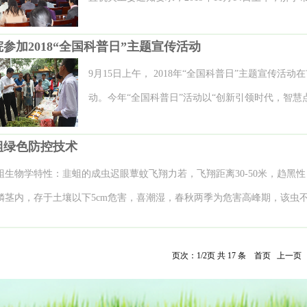
闫璐院长就创建省级文明单位的有关工作进行了全
组织学习贯彻《济宁市文明行为促进条例》工作会
作、宣传工作等各项工作做出简要说明，并要求全
参加2018“全国科普日”主题宣传活动
行了《济宁市文明行为促进条例》专题学习，取得较
周密部署，落实创建措施，切实做好各项准备工作
中，济宁市农科院工会主席仇登楼同志带领大家共
9月15日上午， 2018年“全国科普日”主题宣传活
单位的目标。 (院办公室供稿)
为促进条例》等法规文件。集体学习结束后，济宁
动。今年“全国科普日”活动以“创新引领时代，智慧
做好《条例》的学习宣传贯彻提出具体要求：一是
市农科院围绕活动主题，结合公众关注的创新热点
知《条例》内容，营造学习宣传践行《条例》的浓
蛆绿色防控技术
研优势，精心策划、传播科学知识，组织专业技术
例》、规范行为奠定基础；二是要将《条例》要求
年来的科研成果、育成的农作物新品种，农业科学
蛆生物学特性：韭蛆的成虫迟眼蕈蚊飞翔力若，飞翔距离30-50米，趋黑
起，不断规范文明行为，提升自身文明素养，充分
关心的食品安全等问题以及青少年朋友关注的科学
鳞茎内，存于土壤以下5cm危害，喜潮湿，春秋两季为危害高峰期，该虫不
形象；三是要当好《条例》的宣传员、示范员，发
热烈欢迎，取得了良好效果。 本次活动市属学会、
、蛹及成虫均不能成活，露地韭菜周年发生3-6代，世代重叠，保护地
用，带动身边群众学习遵守《条例》，为济宁市文
普机构共计36家单位参与启动仪式和科普展示活动
、悬挂黑色粘版 利用韭蛆成虫趋黑性，从3上旬开始成虫发生期至4月
页次：1/2页 共 17 条
首页
上一页
（人事科 供稿）
普志愿者代表等共计500余人参加了主场活动。 （
0-40张，下边缘距地面30cm，当黑板表面粘满成虫时，及时更换粘
光线强烈的天气，在刚收获的韭菜地（割去韭菜2天内），平地盖上塑料薄膜或