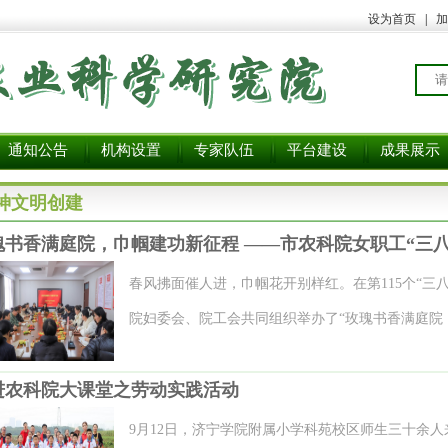
设为首页
|
加
通知公告
机构设置
专家队伍
平台建设
成果展示
神文明创建
瑰书香满庭院，巾帼建功新征程 ——市农科院女职工“三
春风拂面催人进，巾帼花开别样红。在第115个“三
院妇委会、院工会共同组织举办了“玫瑰书香满庭院
工阅读茶话会，本活动旨在以阅读为纽带，紧密联
进农科院大课堂之劳动实践活动
工作和生活。 院党委书记、理事长任艳云对此次活
持，鼓励女职工多读书、勤思考，建功立业的同时
9月12日，济宁学院附属小学科苑校区师生三十余